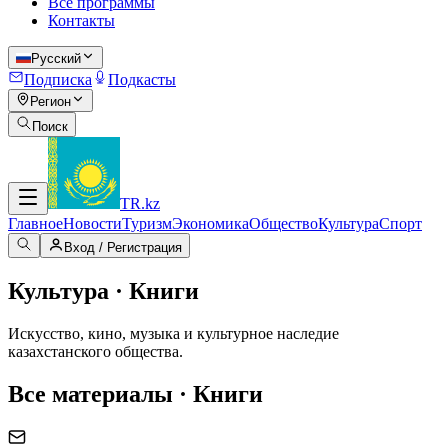
Все программы
Контакты
Русский
Подписка
Подкасты
Регион
Поиск
TR
.kz
Главное
Новости
Туризм
Экономика
Общество
Культура
Спорт
Вход / Регистрация
Культура · Книги
Искусство, кино, музыка и культурное наследие
казахстанского общества.
Все материалы · Книги