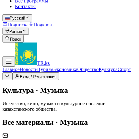
Все программы
Контакты
Русский
Подписка
Подкасты
Регион
Поиск
TR
.kz
Главное
Новости
Туризм
Экономика
Общество
Культура
Спорт
Вход / Регистрация
Культура · Музыка
Искусство, кино, музыка и культурное наследие
казахстанского общества.
Все материалы · Музыка