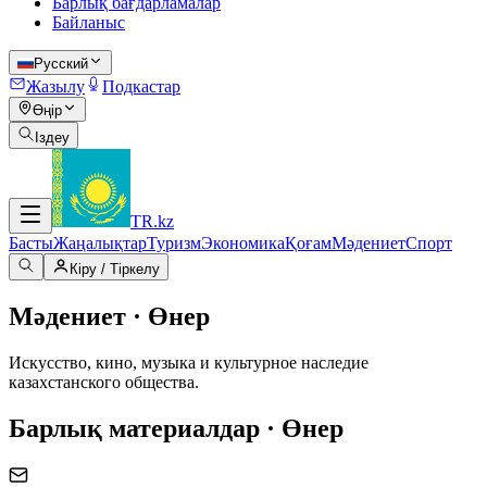
Барлық бағдарламалар
Байланыс
Русский
Жазылу
Подкастар
Өңір
Іздеу
TR
.kz
Басты
Жаңалықтар
Туризм
Экономика
Қоғам
Мәдениет
Спорт
Кіру / Тіркелу
Мәдениет · Өнер
Искусство, кино, музыка и культурное наследие
казахстанского общества.
Барлық материалдар · Өнер