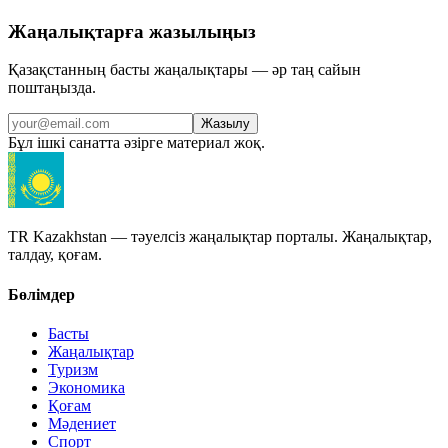
Жаңалықтарға жазылыңыз
Қазақстанның басты жаңалықтары — әр таң сайын
поштаңызда.
Жазылу
Бұл ішкі санатта әзірге материал жоқ.
TR Kazakhstan — тәуелсіз жаңалықтар порталы. Жаңалықтар,
талдау, қоғам.
Бөлімдер
Басты
Жаңалықтар
Туризм
Экономика
Қоғам
Мәдениет
Спорт