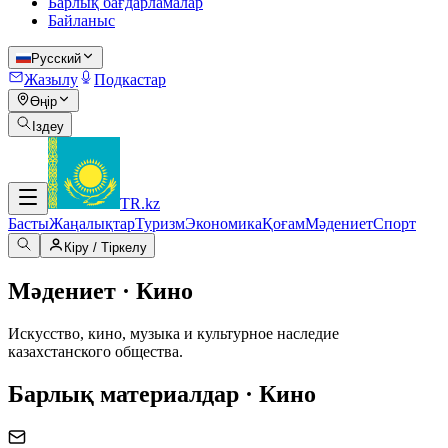
Барлық бағдарламалар
Байланыс
Русский
Жазылу
Подкастар
Өңір
Іздеу
TR
.kz
Басты
Жаңалықтар
Туризм
Экономика
Қоғам
Мәдениет
Спорт
Кіру / Тіркелу
Мәдениет · Кино
Искусство, кино, музыка и культурное наследие
казахстанского общества.
Барлық материалдар · Кино