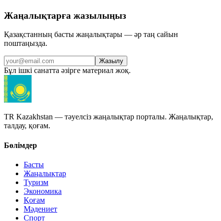
Жаңалықтарға жазылыңыз
Қазақстанның басты жаңалықтары — әр таң сайын
поштаңызда.
Жазылу
Бұл ішкі санатта әзірге материал жоқ.
TR Kazakhstan — тәуелсіз жаңалықтар порталы. Жаңалықтар,
талдау, қоғам.
Бөлімдер
Басты
Жаңалықтар
Туризм
Экономика
Қоғам
Мәдениет
Спорт