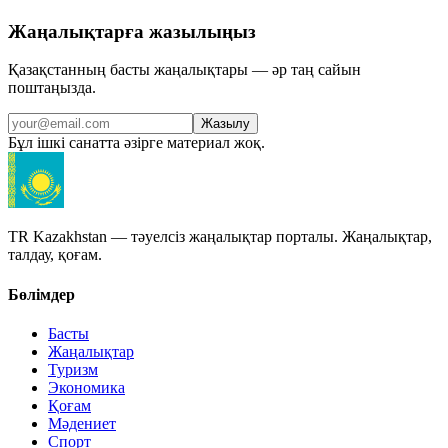
Жаңалықтарға жазылыңыз
Қазақстанның басты жаңалықтары — әр таң сайын
поштаңызда.
Жазылу
Бұл ішкі санатта әзірге материал жоқ.
TR Kazakhstan — тәуелсіз жаңалықтар порталы. Жаңалықтар,
талдау, қоғам.
Бөлімдер
Басты
Жаңалықтар
Туризм
Экономика
Қоғам
Мәдениет
Спорт