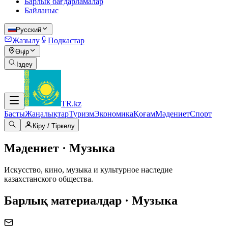
Барлық бағдарламалар
Байланыс
Русский
Жазылу
Подкастар
Өңір
Іздеу
TR
.kz
Басты
Жаңалықтар
Туризм
Экономика
Қоғам
Мәдениет
Спорт
Кіру / Тіркелу
Мәдениет · Музыка
Искусство, кино, музыка и культурное наследие
казахстанского общества.
Барлық материалдар · Музыка