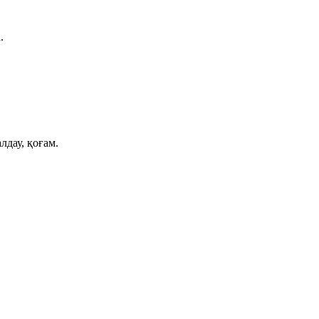
.
лдау, қоғам.