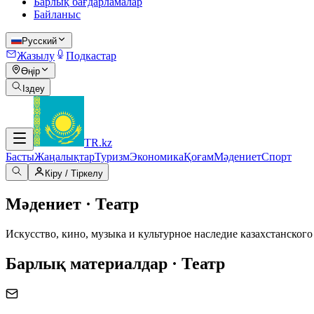
Барлық бағдарламалар
Байланыс
Русский
Жазылу
Подкастар
Өңір
Іздеу
TR
.kz
Басты
Жаңалықтар
Туризм
Экономика
Қоғам
Мәдениет
Спорт
Кіру / Тіркелу
Мәдениет · Театр
Искусство, кино, музыка и культурное наследие казахстанского
Барлық материалдар · Театр