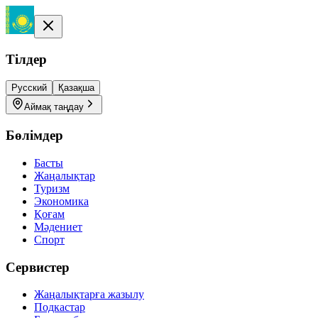
Тілдер
Русский
Қазақша
Аймақ таңдау
Бөлімдер
Басты
Жаңалықтар
Туризм
Экономика
Қоғам
Мәдениет
Спорт
Сервистер
Жаңалықтарға жазылу
Подкастар