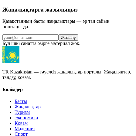
Жаңалықтарға жазылыңыз
Қазақстанның басты жаңалықтары — әр таң сайын
поштаңызда.
Жазылу
Бұл ішкі санатта әзірге материал жоқ.
TR Kazakhstan — тәуелсіз жаңалықтар порталы. Жаңалықтар,
талдау, қоғам.
Бөлімдер
Басты
Жаңалықтар
Туризм
Экономика
Қоғам
Мәдениет
Спорт