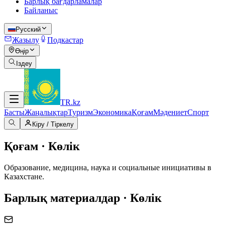
Барлық бағдарламалар
Байланыс
Русский
Жазылу
Подкастар
Өңір
Іздеу
TR
.kz
Басты
Жаңалықтар
Туризм
Экономика
Қоғам
Мәдениет
Спорт
Кіру / Тіркелу
Қоғам · Көлік
Образование, медицина, наука и социальные инициативы в
Казахстане.
Барлық материалдар · Көлік