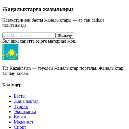
Жаңалықтарға жазылыңыз
Қазақстанның басты жаңалықтары — әр таң сайын
поштаңызда.
Жазылу
Бұл ішкі санатта әзірге материал жоқ.
TR Kazakhstan — тәуелсіз жаңалықтар порталы. Жаңалықтар,
талдау, қоғам.
Бөлімдер
Басты
Жаңалықтар
Туризм
Экономика
Қоғам
Мәдениет
Спорт