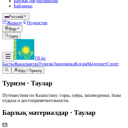
Барлық бағдарламалар
Байланыс
Русский
Жазылу
Подкастар
Өңір
Іздеу
TR
.kz
Басты
Жаңалықтар
Туризм
Экономика
Қоғам
Мәдениет
Спорт
Кіру / Тіркелу
Туризм · Таулар
Путешествия по Казахстану: горы, озёра, заповедники, базы
отдыха и достопримечательности.
Барлық материалдар · Таулар