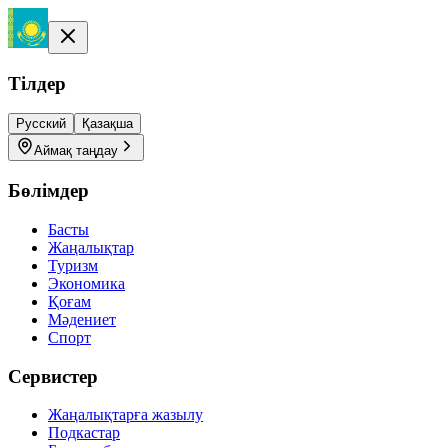
Тілдер
Русский
Қазақша
Аймақ таңдау
Бөлімдер
Басты
Жаңалықтар
Туризм
Экономика
Қоғам
Мәдениет
Спорт
Сервистер
Жаңалықтарға жазылу
Подкастар