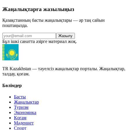
Жаңалықтарға жазылыңыз
Қазақстанның басты жаңалықтары — әр таң сайын
поштаңызда.
Жазылу
Бұл ішкі санатта әзірге материал жоқ.
TR Kazakhstan — тәуелсіз жаңалықтар порталы. Жаңалықтар,
талдау, қоғам.
Бөлімдер
Басты
Жаңалықтар
Туризм
Экономика
Қоғам
Мәдениет
Спорт