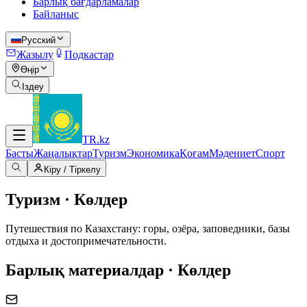
Барлық бағдарламалар
Байланыс
Русский
Жазылу
Подкастар
Өңір
Іздеу
TR
.kz
Басты
Жаңалықтар
Туризм
Экономика
Қоғам
Мәдениет
Спорт
Кіру / Тіркелу
Туризм · Көлдер
Путешествия по Казахстану: горы, озёра, заповедники, базы
отдыха и достопримечательности.
Барлық материалдар · Көлдер