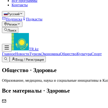
Все программы
Контакты
Русский
Подписка
Подкасты
Регион
Поиск
TR
.kz
Главное
Новости
Туризм
Экономика
Общество
Культура
Спорт
Вход / Регистрация
Общество · Здоровье
Образование, медицина, наука и социальные инициативы в Каз
Все материалы · Здоровье