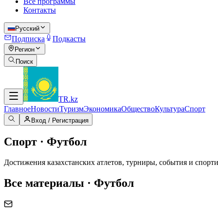
Все программы
Контакты
Русский
Подписка
Подкасты
Регион
Поиск
TR
.kz
Главное
Новости
Туризм
Экономика
Общество
Культура
Спорт
Вход / Регистрация
Спорт · Футбол
Достижения казахстанских атлетов, турниры, события и спорти
Все материалы · Футбол