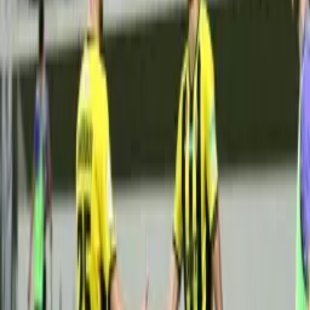
Все программы
Контакты
Русский
Подписка
Подкасты
Регион
Поиск
TR
.kz
Главное
Новости
Туризм
Экономика
Общество
Культура
Спорт
Вход / Регистрация
Главная
Спорт
Кайрат обыграл Окжетпес на выезде в 15 туре Премьер-
лиги
Спорт
Кайрат обыграл Окжетпес на выезде в
15 туре Премьер-лиги