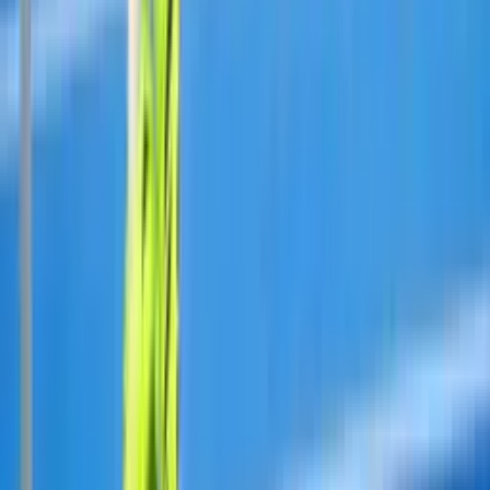
смешанной эстафете 4 по 400 метров и бронзу в женской
эстафете на чемпионате Азии в Китае.
22 июня 2026
·
Редакция TR Kazakhstan
Спорт
Казахстанские легкоатлеты взяли золото в
смешанной эстафете на чемпионате Азии
Сборная Казахстана по легкой атлетике завоевала
первую медаль на чемпионате Азии по эстафетному
бегу, который проходит в Шаосине.
20 июня 2026
·
Редакция TR Kazakhstan
Спорт
Руслан Курбанов взял бронзу на
чемпионате Азии по фехтованию
Казахстанский шпажист Руслан Курбанов завоевал
бронзовую медаль на чемпионате Азии-2026 в Дели.
20 июня 2026
·
Редакция TR Kazakhstan
Спорт