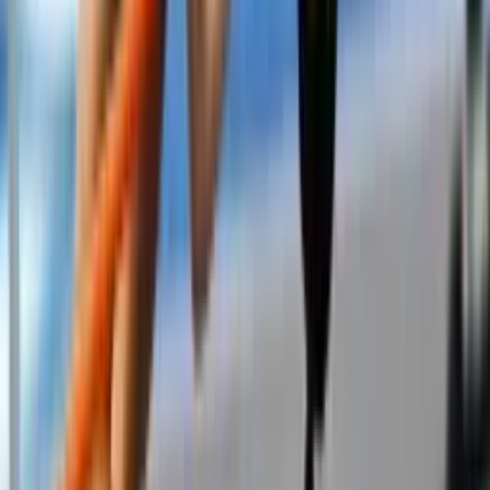
В Джакарте продолжается чемпионат Азии по боксу
среди спортсменов U19 и U23. 12 июля в категории U23
прошли полуфиналы, по итогам которых 12
представителей Казахстана пробились в финал.
12 июля 2026
·
Редакция TR Kazakhstan
Спорт
Токсанбаева принесла Казахстану третью
медаль на молодежном ЧА в Китае
Казахстанская легкоатлетка Токсанбаева финишировала
третьей в ходьбе на 20 километров и завоевала бронзу на
молодежном чемпионате Азии в Китае.
12 июля 2026
·
Редакция TR Kazakhstan
Спорт
Казахстанские боксеры обеспечили четыре
бронзы на молодежном чемпионате Азии
В четвертьфиналах молодежного первенства Азии в
Джакарте казахстанцы Тимур Тайбеков, Руслан