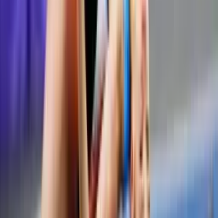
лет.
17 июля 2026
·
Редакция TR Kazakhstan
Спорт
Владислав Саможонов завоевал золото
чемпионата Азии по боксу
Казахстанский боксер Владислав Саможонов победил в
финале чемпионата Азии среди молодежи в весовой
категории свыше 90 килограммов.
16 июля 2026
·
Редакция TR Kazakhstan
Спорт
Три казахстанки выиграли золото на
чемпионате Азии по боксу U19
15 июля в дневной сессии финалов чемпионата Азии по
боксу среди девушек U19 три представительницы
Казахстана завоевали золотые медали.
15 июля 2026
·
Редакция TR Kazakhstan
Спорт