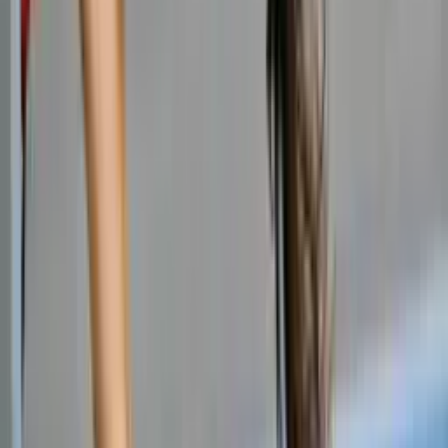
Спорт
Казахстанские боксёрши Жумакан и
Турсынгали вышли в полуфинал
чемпионата Азии U19
Мадира Жумакан и Акнур Турсынгали пробились в
полуфинал чемпионата Азии по боксу среди девушек до
19 лет.
9 июля 2026
·
Редакция TR Kazakhstan
Спорт
Казахстанские боксёрши вышли в
полуфинал чемпионата Азии в Джакарте
Четыре казахстанские боксёрши в категории U23
пробились в полуфинал чемпионата Азии, который
проходит в Джакарте.
8 июля 2026
·
Редакция TR Kazakhstan
Спорт
Шесть казахстанских боксеров вышли в