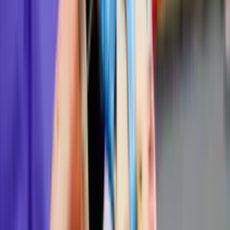
чемпионате Азии в Бангкоке
В Бангкоке завершилось выступление казахстанских
пловцов на чемпионате Азии по водным видам спорта
среди возрастных групп.
22 июля 2026
·
Редакция TR Kazakhstan
Спорт
Казахстанские спортсмены взяли 22 медали
на чемпионате Азии в Бангкоке
Сборная Казахстана завоевала 22 медали на чемпионате
Азии по водным видам спорта в Бангкоке: шесть — в
прыжках в воду и 16 — в плавании.
22 июля 2026
·
Редакция TR Kazakhstan
Спорт
Казахстанские боксеры взяли шесть
золотых медалей на чемпионате Азии U23
Сборная Казахстана по боксу завоевала шесть золотых
медалей на чемпионате Азии среди спортсменов до 23