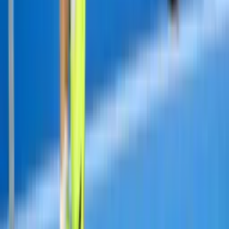
Юлия Ли взяла вторую бронзу на
чемпионате Азии по маунтинбайку
Казахстанская спортсменка Юлия Ли завоевала бронзу в
дисциплине XCO на чемпионате Азии по
маунтинбайку.
25 июня 2026
·
Редакция TR Kazakhstan
Спорт
Шпажисты Казахстана взяли золото на
чемпионате Азии
Мужская команда Казахстана по фехтованию на шпаге
завоевала золотую медаль на чемпионате Азии в Дели.
23 июня 2026
·
Редакция TR Kazakhstan
Спорт
Сборная Казахстана завоевала золото и
бронзу в эстафетах на ЧА в Китае
Казахстанские легкоатлеты выиграли золото в