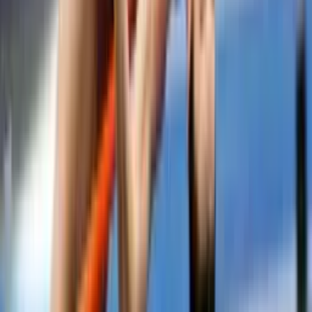
Девять казахстанских боксёров вышли в
финал чемпионата Азии U19
Полуфинальные бои чемпионата Азии по боксу в
категории U19 завершились выходом девяти
казахстанцев в финал.
14 июля 2026
·
Редакция TR Kazakhstan
Спорт
Зарина Толыбай вышла в финал турнира в
Джакарте после победы за минуту
В полуфинале континентального турнира по боксу в
Джакарте казахстанка Зарина Толыбай одолела
представительницу Вьетнама Зи Гунх Анх Ле
техническим нокаутом.
13 июля 2026
·
Редакция TR Kazakhstan
Спорт
Двенадцать казахстанских боксеров вышли
в финал чемпионата Азии в Джакарте