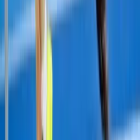
лет, который проходит в Таиланде.
1 июля 2026
·
Редакция TR Kazakhstan
Спорт
Казахстанские борцы U15 взяли 20 медалей
на чемпионате Азии
Сборная Казахстана в возрастной категории U15
завоевала 20 медалей на чемпионате Азии по борьбе:
четыре золотые, пять серебряных и одиннадцать
бронзовых.
30 июня 2026
·
Редакция TR Kazakhstan
Спорт
Денис Сергиенко завоевал серебро
чемпионата Азии по маунтинбайку
Казахстанский маунтинбайкер Денис Сергиенко занял
второе место на чемпионате Азии в Ташкенте.
27 июня 2026
·
Редакция TR Kazakhstan
Спорт