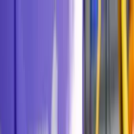
Языки
Русский
Қазақша
Выбрать регион
Разделы
Главное
Новости
Туризм
Экономика
Общество
Культура
Спорт
Сервисы
Подписка на рассылку
Подкасты