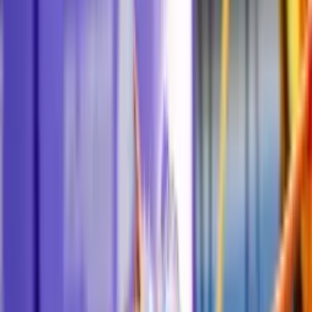
Все программы
Контакты
Русский
Подписка
Подкасты
Регион
Поиск
TR
.kz
Главное
Новости
Туризм
Экономика
Общество
Культура
Спорт
Вход / Регистрация
Главная
#Chempionat azii
#
Chempionat azii
34
материалов
по тегу
Все материалы по теме «Chempionat azii» на TR Kazakhstan: