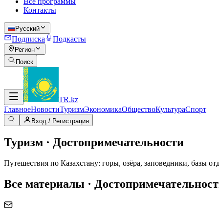
Все программы
Контакты
Русский
Подписка
Подкасты
Регион
Поиск
TR
.kz
Главное
Новости
Туризм
Экономика
Общество
Культура
Спорт
Вход / Регистрация
Туризм · Достопримечательности
Путешествия по Казахстану: горы, озёра, заповедники, базы о
Все материалы · Достопримечательнос