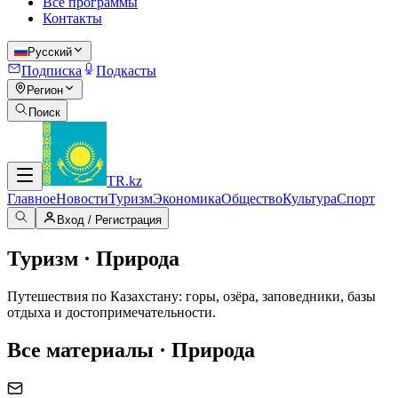
Все программы
Контакты
Русский
Подписка
Подкасты
Регион
Поиск
TR
.kz
Главное
Новости
Туризм
Экономика
Общество
Культура
Спорт
Вход / Регистрация
Туризм · Природа
Путешествия по Казахстану: горы, озёра, заповедники, базы
отдыха и достопримечательности.
Все материалы · Природа